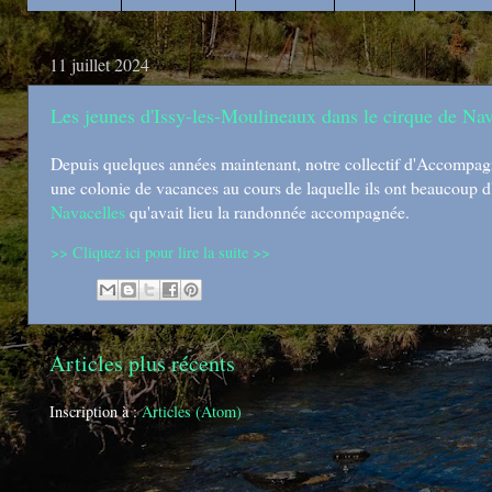
11 juillet 2024
Les jeunes d'Issy-les-Moulineaux dans le cirque de Nav
Depuis quelques années maintenant, notre collectif d'Accompagna
une colonie de vacances au cours de laquelle ils ont beaucoup d'a
Navacelles
qu'avait lieu la randonnée accompagnée.
>> Cliquez ici pour lire la suite >>
Articles plus récents
Inscription à :
Articles (Atom)