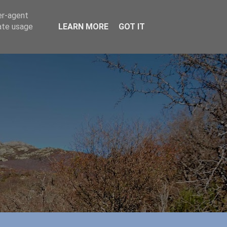
er-agent
rate usage
LEARN MORE
GOT IT