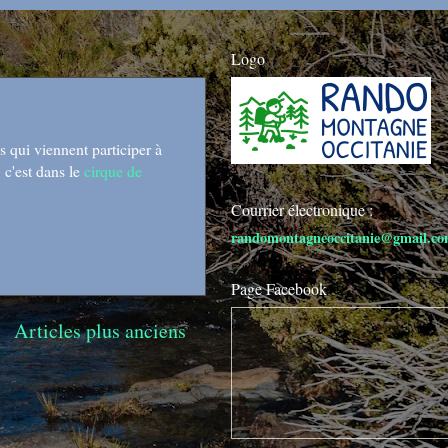
Logo
 qui viennent participer à
 c'est dans le
cirque de
Courrier électronique :
randomontagneoccitanie@gmail.c
Page Facebook
Articles plus anciens