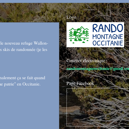
Logo
er le nouveau refuge Wallon-
s skis de randonnée (je les
Courrier électronique :
randomontagneoccitanie@gmail.c
finalement ça se fait quand
Page Facebook
e patrie" en Occitanie.