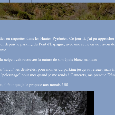
orties en raquettes dans les Hautes-Pyrénées. Ce jour là, j'ai pu approch
ur depuis le parking du Pont d'Espagne, avec une seule envie : avoir de
ante !
 la neige avait recouvert la nature de son épais blanc manteau !
 les "farcir" les dénivelés, pour monter du parking jusqu'au refuge, mais 
n "pèlerinage" pour moi quand je me rends à Cauterets, ma presque "2èm
, il faut que je le propose aux tarnais ! 😄