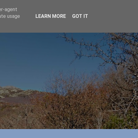
er-agent
rate usage
LEARN MORE
GOT IT