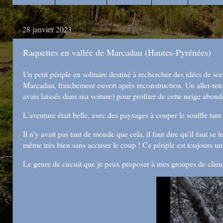
28 janvier 2023
Raquettes en vallée de Marcadau (Hautes-Pyrénées)
Un petit périple en solitaire destiné à rechercher des idées de s
Marcadau, fraichement ouvert après reconstruction. Un aller-reto
avais laissés dans ma voiture) pour profiter de cette neige abond
L'aventure était belle, avec des paysages à couper le souffle tant
Il n'y avait pas tant de monde que cela, il faut dire qu'il faut se
même très bien sans accuser le coup ! Ce périple est toujours u
Le genre de circuit que je peux proposer à mes groupes de clients